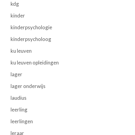
kdg
kinder
kinderpsychologie
kinderpsycholoog
ku leuven
ku leuven opleidingen
lager
lager onderwijs
laudius
leerling
leerlingen
leraar