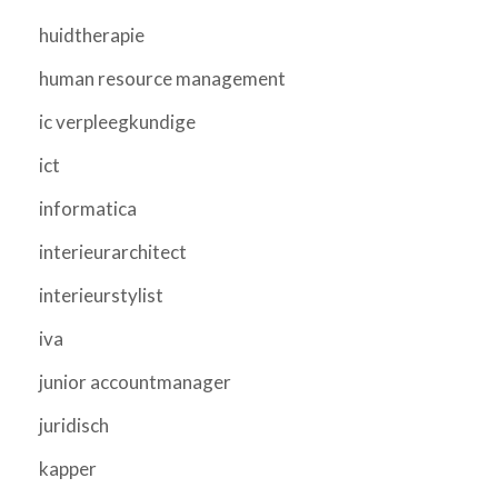
huidtherapie
human resource management
ic verpleegkundige
ict
informatica
interieurarchitect
interieurstylist
iva
junior accountmanager
juridisch
kapper