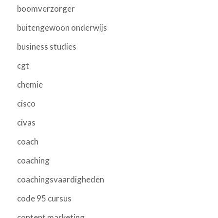
boomverzorger
buitengewoon onderwijs
business studies
cgt
chemie
cisco
civas
coach
coaching
coachingsvaardigheden
code 95 cursus
content marketing