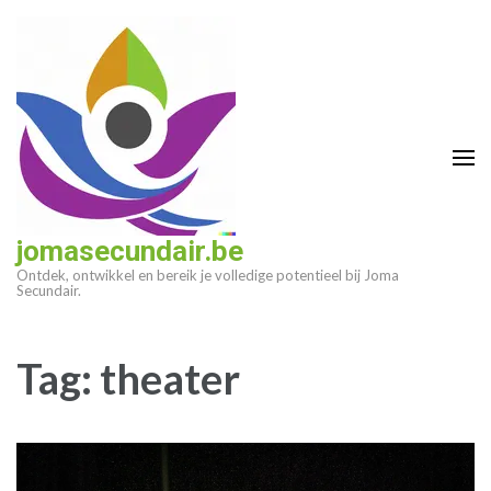
Ga
naar
inhoud
(druk
op
enter)
jomasecundair.be
Ontdek, ontwikkel en bereik je volledige potentieel bij Joma
Secundair.
Tag:
theater