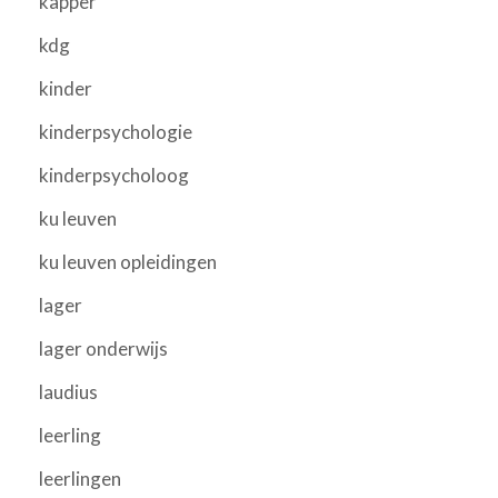
kapper
kdg
kinder
kinderpsychologie
kinderpsycholoog
ku leuven
ku leuven opleidingen
lager
lager onderwijs
laudius
leerling
leerlingen