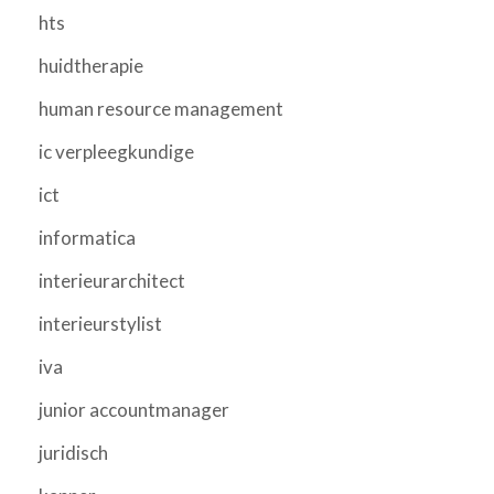
hts
huidtherapie
human resource management
ic verpleegkundige
ict
informatica
interieurarchitect
interieurstylist
iva
junior accountmanager
juridisch