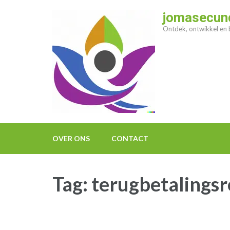
Ga
jomasecund
naar
Ontdek, ontwikkel en b
inhoud
(druk
op
enter)
OVER ONS
CONTACT
Tag:
terugbetalingsr