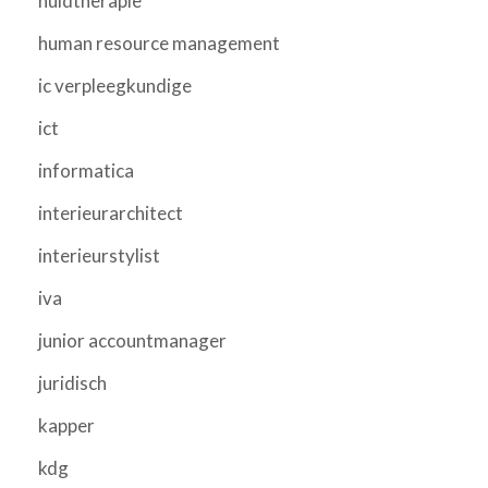
huidtherapie
human resource management
ic verpleegkundige
ict
informatica
interieurarchitect
interieurstylist
iva
junior accountmanager
juridisch
kapper
kdg