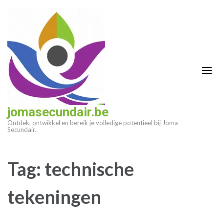
Ga
naar
inhoud
(druk
op
enter)
jomasecundair.be
Ontdek, ontwikkel en bereik je volledige potentieel bij Joma
Secundair.
Tag:
technische
tekeningen