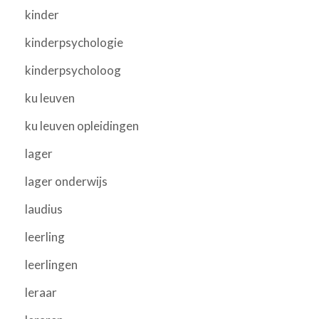
kinder
kinderpsychologie
kinderpsycholoog
ku leuven
ku leuven opleidingen
lager
lager onderwijs
laudius
leerling
leerlingen
leraar