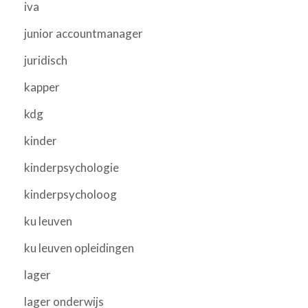
iva
junior accountmanager
juridisch
kapper
kdg
kinder
kinderpsychologie
kinderpsycholoog
ku leuven
ku leuven opleidingen
lager
lager onderwijs