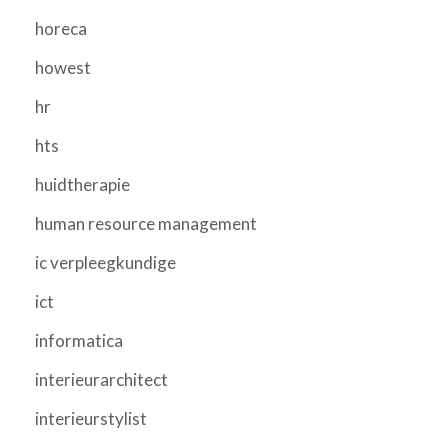
horeca
howest
hr
hts
huidtherapie
human resource management
ic verpleegkundige
ict
informatica
interieurarchitect
interieurstylist