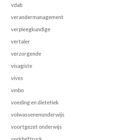
vdab
verandermanagement
verpleegkundige
vertaler
verzorgende
visagiste
vives
vmbo
voeding en dietetiek
volwassenenonderwijs
voortgezet onderwijs
vorkheftruck