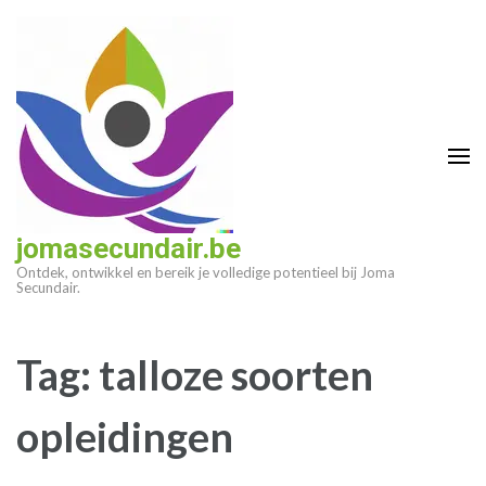
Ga
naar
inhoud
(druk
op
enter)
jomasecundair.be
Ontdek, ontwikkel en bereik je volledige potentieel bij Joma
Secundair.
Tag:
talloze soorten
opleidingen