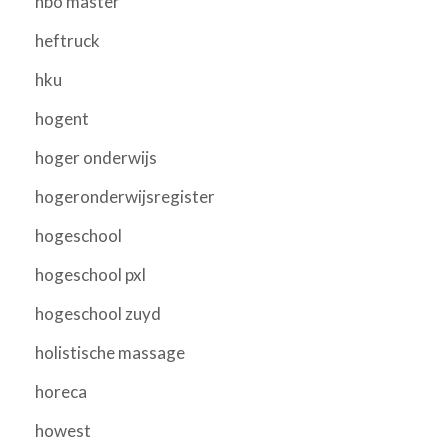
hbo master
heftruck
hku
hogent
hoger onderwijs
hogeronderwijsregister
hogeschool
hogeschool pxl
hogeschool zuyd
holistische massage
horeca
howest