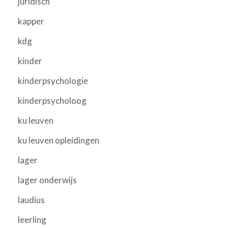
juridisch
kapper
kdg
kinder
kinderpsychologie
kinderpsycholoog
ku leuven
ku leuven opleidingen
lager
lager onderwijs
laudius
leerling