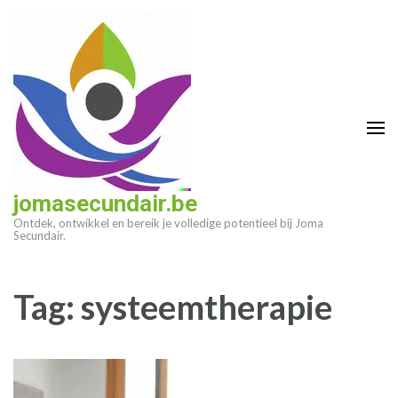
Ga
naar
inhoud
(druk
op
enter)
jomasecundair.be
Ontdek, ontwikkel en bereik je volledige potentieel bij Joma
Secundair.
Tag:
systeemtherapie