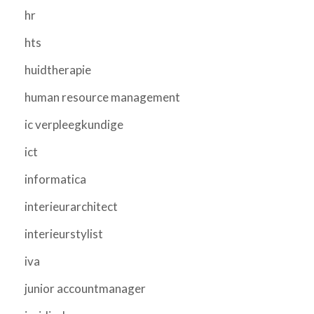
hr
hts
huidtherapie
human resource management
ic verpleegkundige
ict
informatica
interieurarchitect
interieurstylist
iva
junior accountmanager