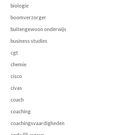
biologie
boomverzorger
buitengewoon onderwijs
business studies
cgt
chemie
cisco
civas
coach
coaching
coachingsvaardigheden
code 95 cursus