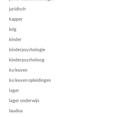
juridisch
kapper
kdg
kinder
kinderpsychologie
kinderpsycholoog
ku leuven
ku leuven opleidingen
lager
lager onderwijs
laudius