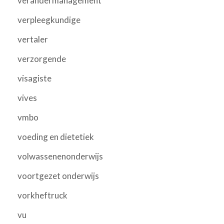
verandermanagement
verpleegkundige
vertaler
verzorgende
visagiste
vives
vmbo
voeding en dietetiek
volwassenenonderwijs
voortgezet onderwijs
vorkheftruck
vu