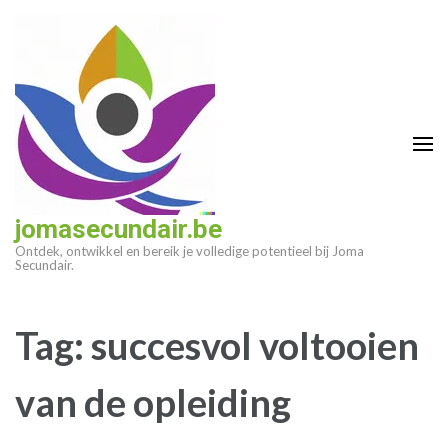
Ga
naar
inhoud
(druk
op
enter)
jomasecundair.be
Ontdek, ontwikkel en bereik je volledige potentieel bij Joma
Secundair.
Tag:
succesvol voltooien
van de opleiding