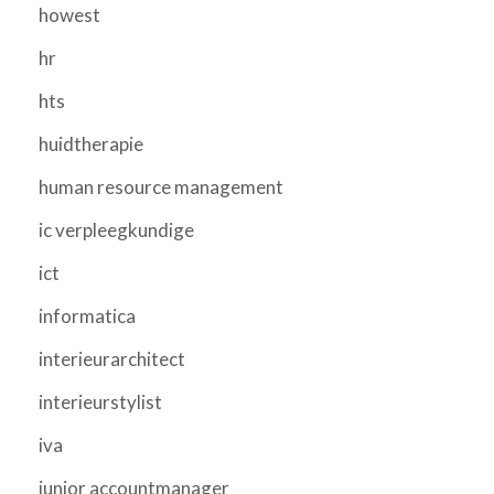
howest
hr
hts
huidtherapie
human resource management
ic verpleegkundige
ict
informatica
interieurarchitect
interieurstylist
iva
junior accountmanager