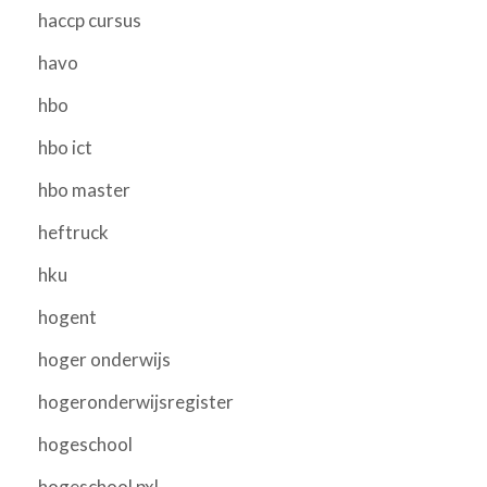
haccp cursus
havo
hbo
hbo ict
hbo master
heftruck
hku
hogent
hoger onderwijs
hogeronderwijsregister
hogeschool
hogeschool pxl