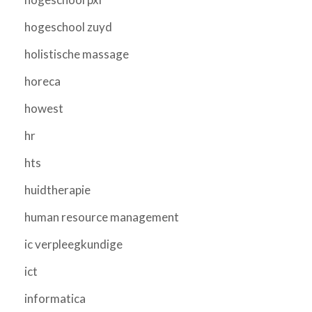
hogeschool zuyd
holistische massage
horeca
howest
hr
hts
huidtherapie
human resource management
ic verpleegkundige
ict
informatica