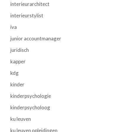
interieurarchitect
interieurstylist
iva
junior accountmanager
juridisch
kapper
kdg
kinder
kinderpsychologie
kinderpsycholoog
ku leuven
ku leuven opleidingen