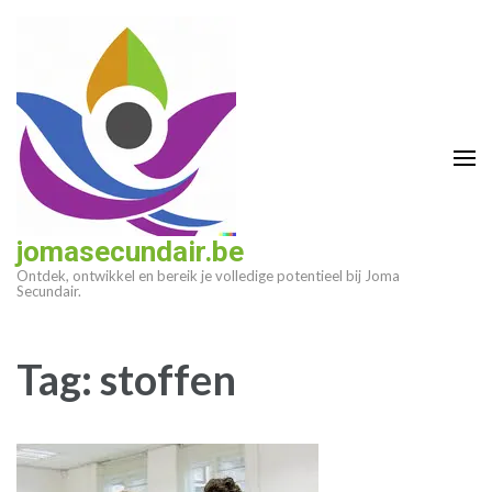
Ga
naar
inhoud
(druk
op
enter)
jomasecundair.be
Ontdek, ontwikkel en bereik je volledige potentieel bij Joma
Secundair.
Tag:
stoffen