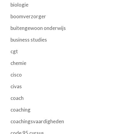
biologie
boomverzorger
buitengewoon onderwijs
business studies
cgt
chemie
cisco
civas
coach
coaching
coachingsvaardigheden
code 95 cursus