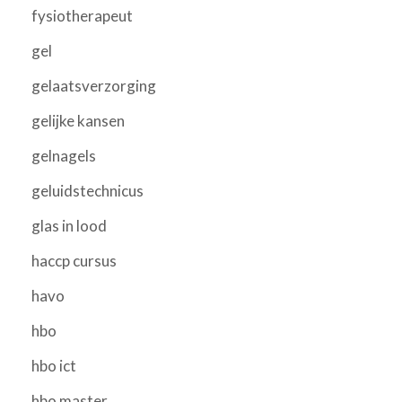
fysiotherapeut
gel
gelaatsverzorging
gelijke kansen
gelnagels
geluidstechnicus
glas in lood
haccp cursus
havo
hbo
hbo ict
hbo master