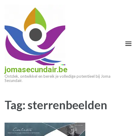
Ga
naar
inhoud
(druk
op
enter)
jomasecundair.be
Ontdek, ontwikkel en bereik je volledige potentieel bij Joma
Secundair.
Tag:
sterrenbeelden