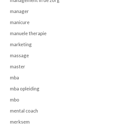
management in de zorg
manager
manicure
manuele therapie
marketing
massage
master
mba
mba opleiding
mbo
mental coach
merksem