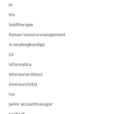
hr
hts
huidtherapie
human resource management
ic verpleegkundige
ict
informatica
interieurarchitect
interieurstylist
iva
junior accountmanager
juridisch