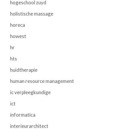
hogeschool zuyd
holistische massage
horeca
howest
hr
hts
huidtherapie
human resource management
ic verpleegkundige
ict
informatica
interieurarchitect