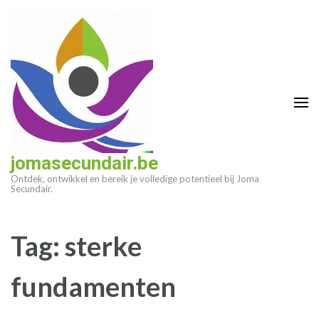
Ga
naar
inhoud
(druk
op
enter)
jomasecundair.be
Ontdek, ontwikkel en bereik je volledige potentieel bij Joma
Secundair.
Tag:
sterke
fundamenten