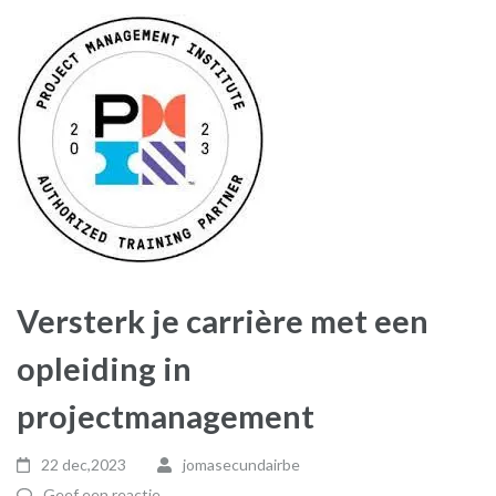
Versterk je carrière met een
opleiding in
projectmanagement
22 dec,2023
jomasecundairbe
Geef een reactie