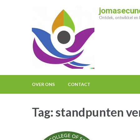
Ga
jomasecund
naar
Ontdek, ontwikkel en b
inhoud
(druk
op
enter)
OVER ONS
CONTACT
Tag:
standpunten ve