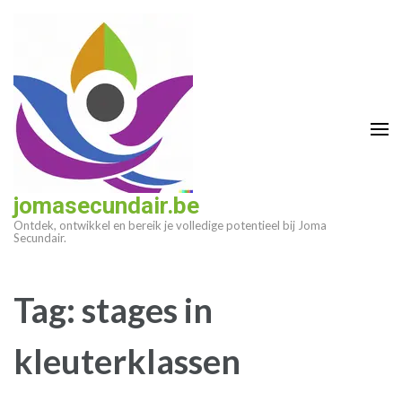
Ga
naar
inhoud
(druk
op
enter)
jomasecundair.be
Ontdek, ontwikkel en bereik je volledige potentieel bij Joma
Secundair.
Tag:
stages in
kleuterklassen