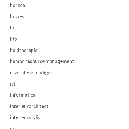
horeca
howest
hr
hts
huidtherapie
human resource management
ic verpleegkundige
ict
informatica
interieurarchitect
interieurstylist
iva