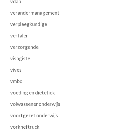
vdab
verandermanagement
verpleegkundige
vertaler
verzorgende
visagiste
vives
vmbo
voeding en dietetiek
volwassenenonderwijs
voortgezet onderwijs
vorkheftruck