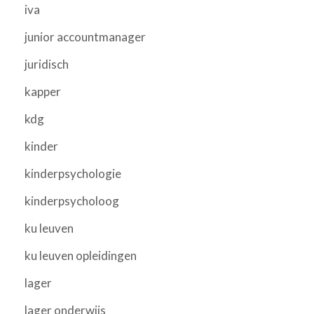
iva
junior accountmanager
juridisch
kapper
kdg
kinder
kinderpsychologie
kinderpsycholoog
ku leuven
ku leuven opleidingen
lager
lager onderwijs