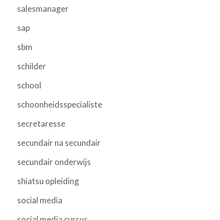
salesmanager
sap
sbm
schilder
school
schoonheidsspecialiste
secretaresse
secundair na secundair
secundair onderwijs
shiatsu opleiding
social media
social media cursus