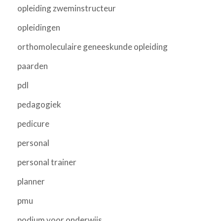
opleiding zweminstructeur
opleidingen
orthomoleculaire geneeskunde opleiding
paarden
pdl
pedagogiek
pedicure
personal
personal trainer
planner
pmu
podium voor onderwijs