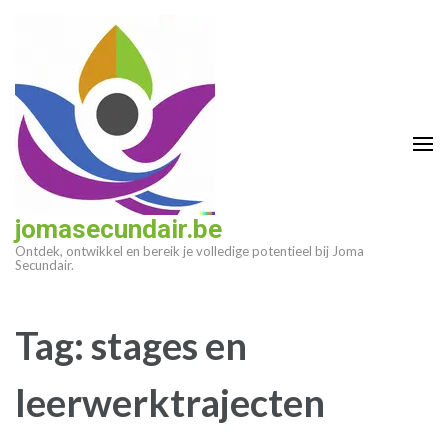
Ga
naar
inhoud
(druk
op
enter)
jomasecundair.be
Ontdek, ontwikkel en bereik je volledige potentieel bij Joma
Secundair.
Tag:
stages en
leerwerktrajecten