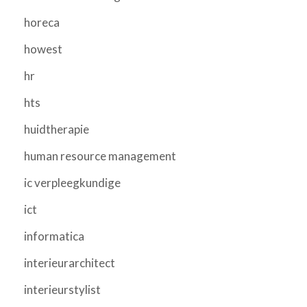
horeca
howest
hr
hts
huidtherapie
human resource management
ic verpleegkundige
ict
informatica
interieurarchitect
interieurstylist