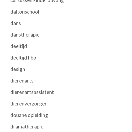
cursussen kinderopvang
daltonschool
dans
danstherapie
deeltijd
deeltijd hbo
design
dierenarts
dierenartsassistent
dierenverzorger
douane opleiding
dramatherapie