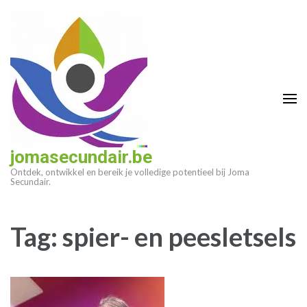
Ga
naar
inhoud
(druk
op
enter)
jomasecundair.be
Ontdek, ontwikkel en bereik je volledige potentieel bij Joma
Secundair.
Tag:
spier- en peesletsels