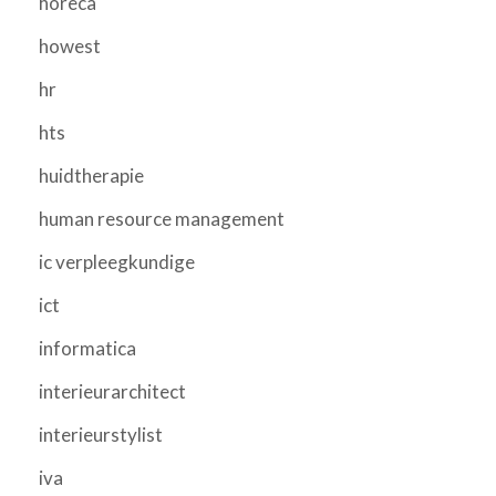
horeca
howest
hr
hts
huidtherapie
human resource management
ic verpleegkundige
ict
informatica
interieurarchitect
interieurstylist
iva