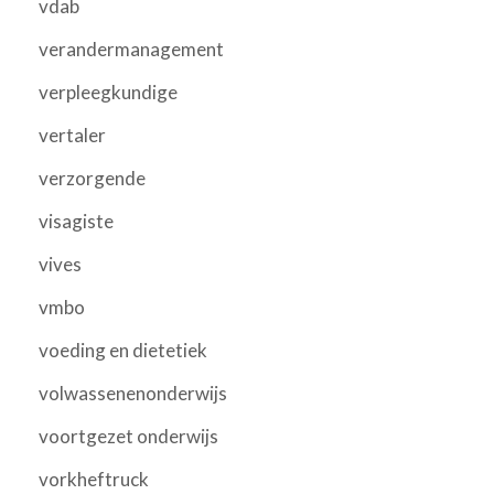
vdab
verandermanagement
verpleegkundige
vertaler
verzorgende
visagiste
vives
vmbo
voeding en dietetiek
volwassenenonderwijs
voortgezet onderwijs
vorkheftruck