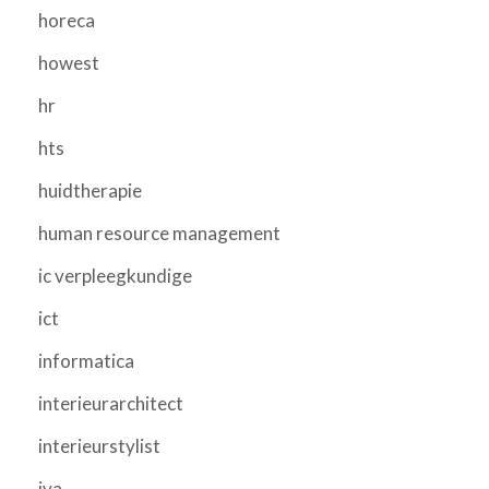
horeca
howest
hr
hts
huidtherapie
human resource management
ic verpleegkundige
ict
informatica
interieurarchitect
interieurstylist
iva