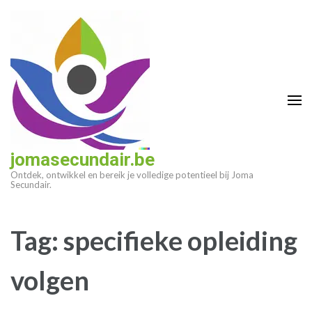
Ga
naar
inhoud
(druk
op
enter)
jomasecundair.be
Ontdek, ontwikkel en bereik je volledige potentieel bij Joma
Secundair.
Tag:
specifieke opleiding
volgen