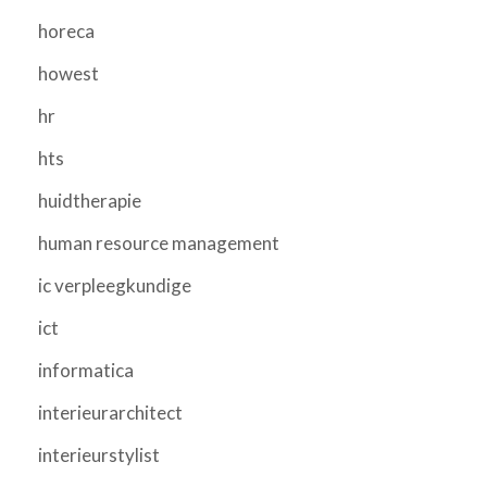
horeca
howest
hr
hts
huidtherapie
human resource management
ic verpleegkundige
ict
informatica
interieurarchitect
interieurstylist