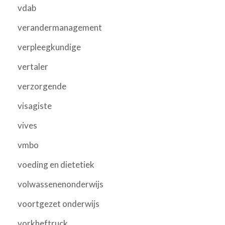
vdab
verandermanagement
verpleegkundige
vertaler
verzorgende
visagiste
vives
vmbo
voeding en dietetiek
volwassenenonderwijs
voortgezet onderwijs
vorkheftruck