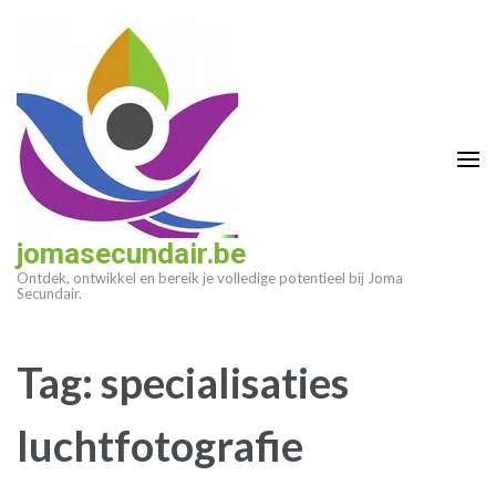
Ga
naar
inhoud
(druk
op
enter)
jomasecundair.be
Ontdek, ontwikkel en bereik je volledige potentieel bij Joma
Secundair.
Tag:
specialisaties
luchtfotografie