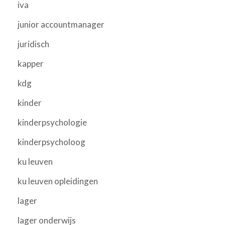
iva
junior accountmanager
juridisch
kapper
kdg
kinder
kinderpsychologie
kinderpsycholoog
ku leuven
ku leuven opleidingen
lager
lager onderwijs