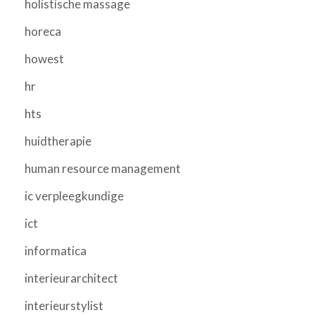
holistische massage
horeca
howest
hr
hts
huidtherapie
human resource management
ic verpleegkundige
ict
informatica
interieurarchitect
interieurstylist