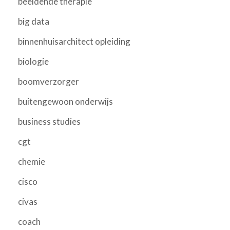
beeldende therapie
big data
binnenhuisarchitect opleiding
biologie
boomverzorger
buitengewoon onderwijs
business studies
cgt
chemie
cisco
civas
coach