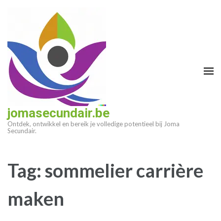
Ga
naar
inhoud
(druk
op
enter)
jomasecundair.be
Ontdek, ontwikkel en bereik je volledige potentieel bij Joma
Secundair.
Tag:
sommelier carrière
maken