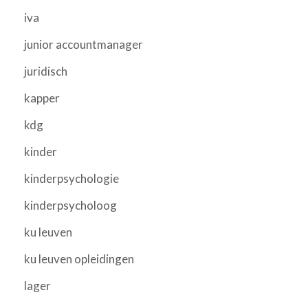
iva
junior accountmanager
juridisch
kapper
kdg
kinder
kinderpsychologie
kinderpsycholoog
ku leuven
ku leuven opleidingen
lager