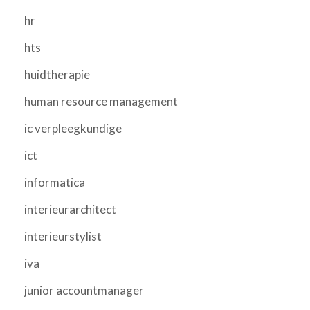
hr
hts
huidtherapie
human resource management
ic verpleegkundige
ict
informatica
interieurarchitect
interieurstylist
iva
junior accountmanager