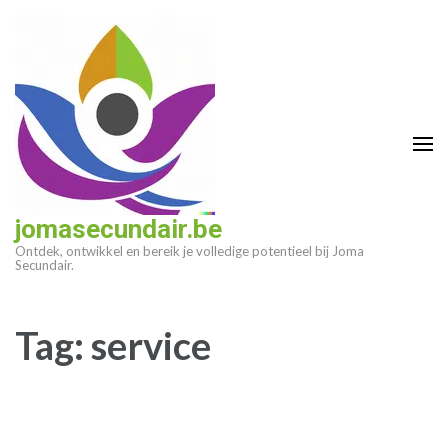
Ga
naar
inhoud
(druk
op
enter)
jomasecundair.be
Ontdek, ontwikkel en bereik je volledige potentieel bij Joma
Secundair.
Tag:
service