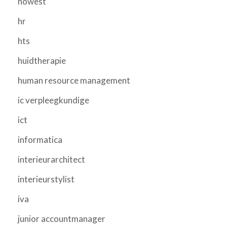
howest
hr
hts
huidtherapie
human resource management
ic verpleegkundige
ict
informatica
interieurarchitect
interieurstylist
iva
junior accountmanager