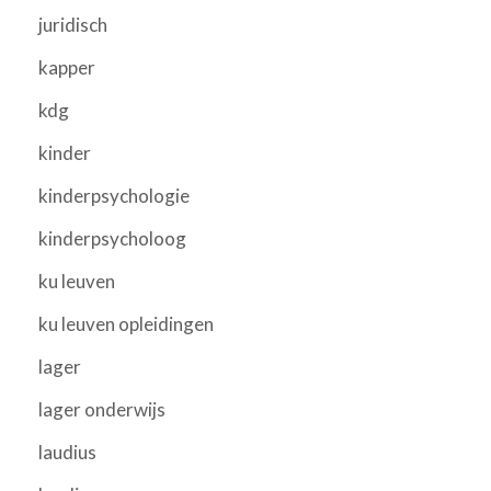
juridisch
kapper
kdg
kinder
kinderpsychologie
kinderpsycholoog
ku leuven
ku leuven opleidingen
lager
lager onderwijs
laudius