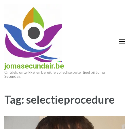
Ga
naar
inhoud
(druk
op
enter)
jomasecundair.be
Ontdek, ontwikkel en bereik je volledige potentieel bij Joma
Secundair.
Tag:
selectieprocedure