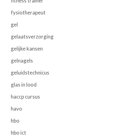
fitness trainer
fysiotherapeut
gel
gelaatsverzorging
gelijke kansen
gelnagels
geluidstechnicus
glas in lood
haccp cursus
havo
hbo
hbo ict