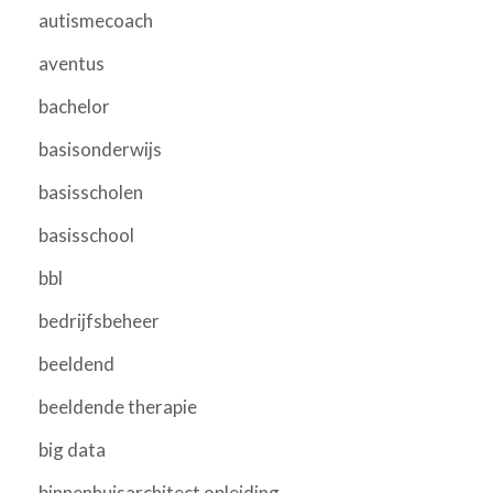
autismecoach
aventus
bachelor
basisonderwijs
basisscholen
basisschool
bbl
bedrijfsbeheer
beeldend
beeldende therapie
big data
binnenhuisarchitect opleiding