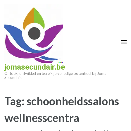
Ga
naar
inhoud
(druk
op
enter)
jomasecundair.be
Ontdek, ontwikkel en bereik je volledige potentieel bij Joma
Secundair.
Tag:
schoonheidssalons
wellnesscentra