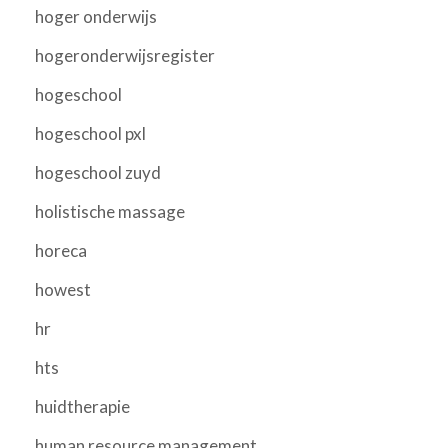
hoger onderwijs
hogeronderwijsregister
hogeschool
hogeschool pxl
hogeschool zuyd
holistische massage
horeca
howest
hr
hts
huidtherapie
human resource management