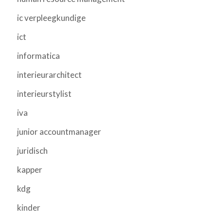
ic verpleegkundige
ict
informatica
interieurarchitect
interieurstylist
iva
junior accountmanager
juridisch
kapper
kdg
kinder