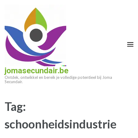
Ga
naar
inhoud
(druk
op
enter)
jomasecundair.be
Ontdek, ontwikkel en bereik je volledige potentieel bij Joma
Secundair.
Tag:
schoonheidsindustrie