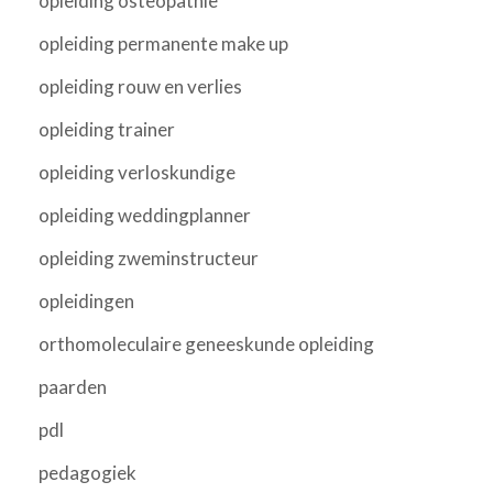
opleiding osteopathie
opleiding permanente make up
opleiding rouw en verlies
opleiding trainer
opleiding verloskundige
opleiding weddingplanner
opleiding zweminstructeur
opleidingen
orthomoleculaire geneeskunde opleiding
paarden
pdl
pedagogiek