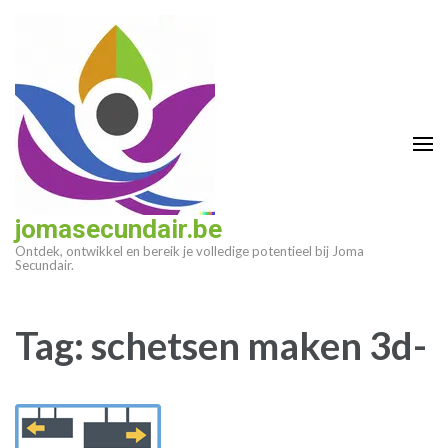
Ga
naar
inhoud
(druk
op
enter)
jomasecundair.be
Ontdek, ontwikkel en bereik je volledige potentieel bij Joma
Secundair.
Tag:
schetsen maken 3d-