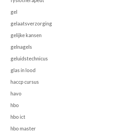
fysiotherapeut
gel
gelaatsverzorging
gelijke kansen
gelnagels
geluidstechnicus
glas in lood
haccp cursus
havo
hbo
hbo ict
hbo master