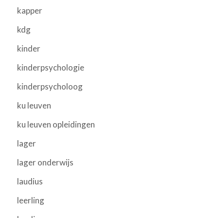
kapper
kdg
kinder
kinderpsychologie
kinderpsycholoog
ku leuven
ku leuven opleidingen
lager
lager onderwijs
laudius
leerling