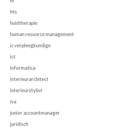
hr
hts
huidtherapie
human resource management
ic verpleegkundige
ict
informatica
interieurarchitect
interieurstylist
iva
junior accountmanager
juridisch