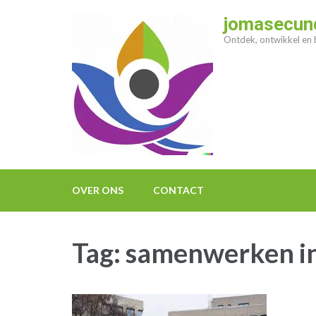
Ga
jomasecund
naar
Ontdek, ontwikkel en b
inhoud
(druk
op
enter)
OVER ONS
CONTACT
Tag:
samenwerken i