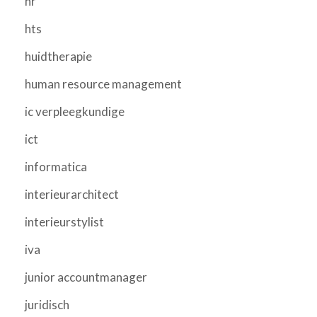
hr
hts
huidtherapie
human resource management
ic verpleegkundige
ict
informatica
interieurarchitect
interieurstylist
iva
junior accountmanager
juridisch