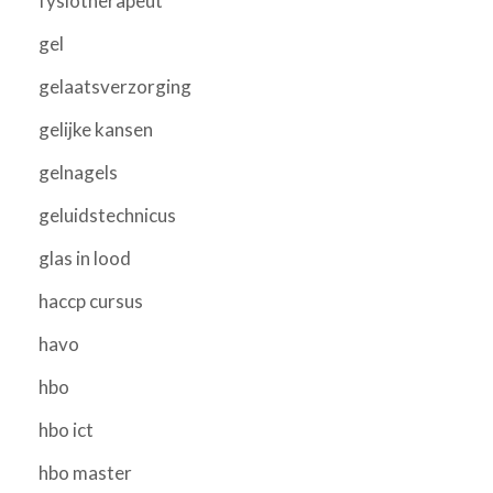
fysiotherapeut
gel
gelaatsverzorging
gelijke kansen
gelnagels
geluidstechnicus
glas in lood
haccp cursus
havo
hbo
hbo ict
hbo master