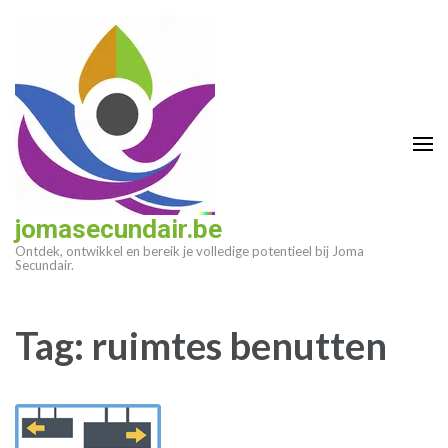
Ga
naar
inhoud
(druk
op
enter)
jomasecundair.be
Ontdek, ontwikkel en bereik je volledige potentieel bij Joma
Secundair.
Tag:
ruimtes benutten