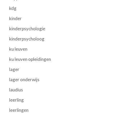
kdg
kinder
kinderpsychologie
kinderpsycholoog
ku leuven
ku leuven opleidingen
lager
lager onderwijs
laudius
leerling
leerlingen