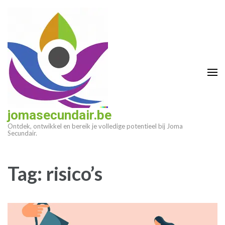
Ga
naar
inhoud
(druk
op
enter)
jomasecundair.be
Ontdek, ontwikkel en bereik je volledige potentieel bij Joma
Secundair.
Tag:
risico’s