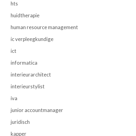
hts
huidtherapie
human resource management
ic verpleegkundige
ict
informatica
interieurarchitect
interieurstylist
iva
junior accountmanager
juridisch
kapper