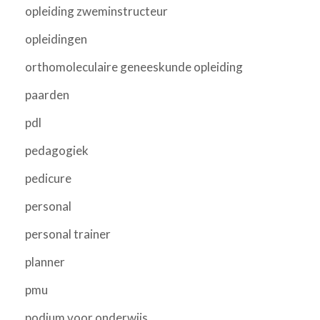
opleiding zweminstructeur
opleidingen
orthomoleculaire geneeskunde opleiding
paarden
pdl
pedagogiek
pedicure
personal
personal trainer
planner
pmu
podium voor onderwijs