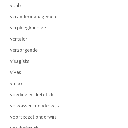
vdab
verandermanagement
verpleegkundige
vertaler
verzorgende
visagiste
vives
vmbo
voeding en dietetiek
volwassenenonderwijs
voortgezet onderwijs
vorkheftruck