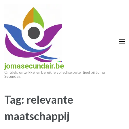
Ga
naar
inhoud
(druk
op
enter)
jomasecundair.be
Ontdek, ontwikkel en bereik je volledige potentieel bij Joma
Secundair.
Tag:
relevante
maatschappij