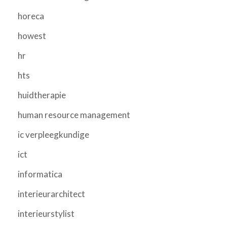
horeca
howest
hr
hts
huidtherapie
human resource management
ic verpleegkundige
ict
informatica
interieurarchitect
interieurstylist