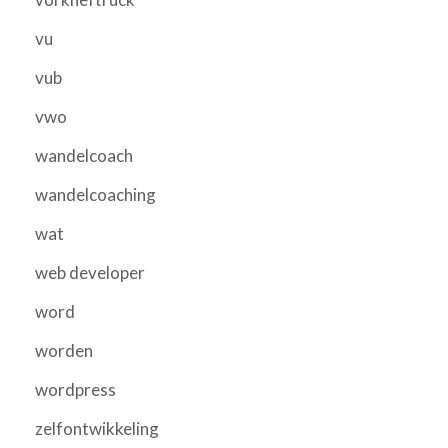
vu
vub
vwo
wandelcoach
wandelcoaching
wat
web developer
word
worden
wordpress
zelfontwikkeling