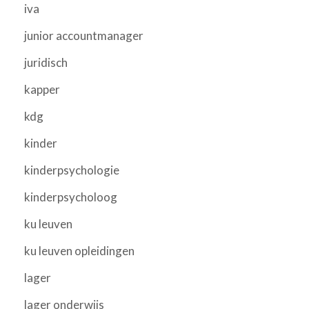
iva
junior accountmanager
juridisch
kapper
kdg
kinder
kinderpsychologie
kinderpsycholoog
ku leuven
ku leuven opleidingen
lager
lager onderwijs