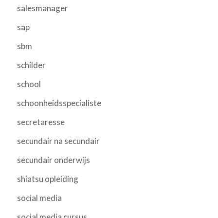
salesmanager
sap
sbm
schilder
school
schoonheidsspecialiste
secretaresse
secundair na secundair
secundair onderwijs
shiatsu opleiding
social media
social media cursus