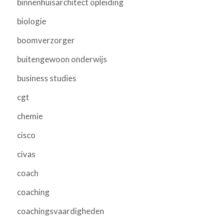
binnenhuisarchitect opleiding
biologie
boomverzorger
buitengewoon onderwijs
business studies
cgt
chemie
cisco
civas
coach
coaching
coachingsvaardigheden