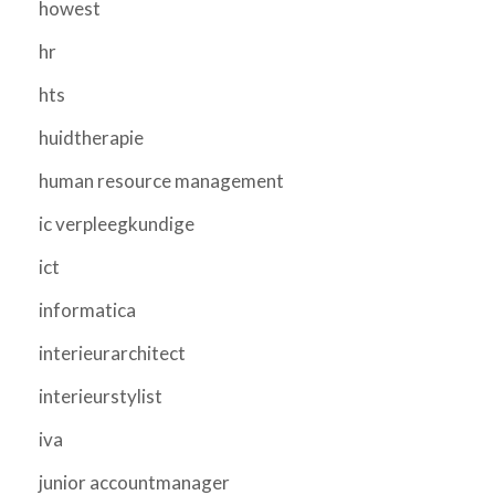
howest
hr
hts
huidtherapie
human resource management
ic verpleegkundige
ict
informatica
interieurarchitect
interieurstylist
iva
junior accountmanager