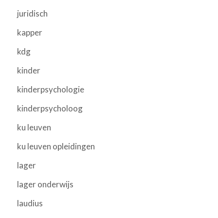
juridisch
kapper
kdg
kinder
kinderpsychologie
kinderpsycholoog
ku leuven
ku leuven opleidingen
lager
lager onderwijs
laudius