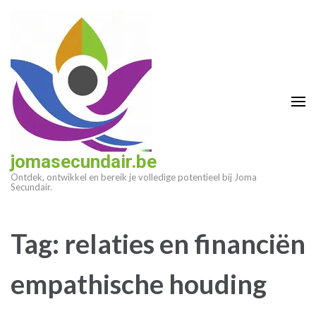
Ga
naar
inhoud
(druk
op
enter)
jomasecundair.be
Ontdek, ontwikkel en bereik je volledige potentieel bij Joma
Secundair.
Tag:
relaties en financiën
empathische houding