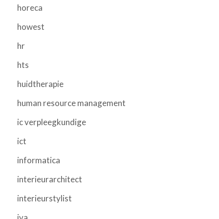
horeca
howest
hr
hts
huidtherapie
human resource management
ic verpleegkundige
ict
informatica
interieurarchitect
interieurstylist
iva