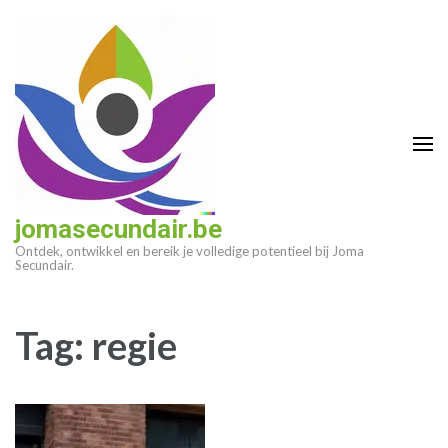
Ga
naar
inhoud
(druk
op
enter)
jomasecundair.be
Ontdek, ontwikkel en bereik je volledige potentieel bij Joma
Secundair.
Tag:
regie