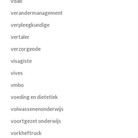
vdab
verandermanagement
verpleegkundige
vertaler
verzorgende
visagiste
vives
vmbo
voeding en dietetiek
volwassenenonderwijs
voortgezet onderwijs
vorkheftruck