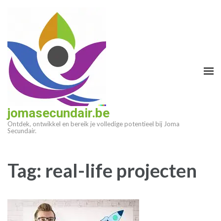
Ga
naar
inhoud
(druk
op
enter)
jomasecundair.be
Ontdek, ontwikkel en bereik je volledige potentieel bij Joma
Secundair.
Tag:
real-life projecten