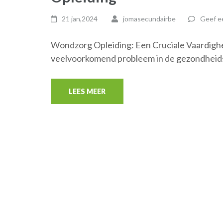
21 jan,2024
jomasecundairbe
Geef ee
Wondzorg Opleiding: Een Cruciale Vaardigh
veelvoorkomend probleem in de gezondheids
LEES MEER