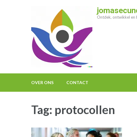
Ga
jomasecund
naar
Ontdek, ontwikkel en b
inhoud
(druk
op
enter)
OVER ONS
CONTACT
Tag:
protocollen