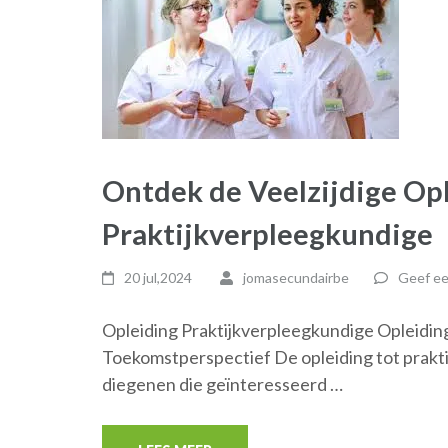
Ontdek de Veelzijdige Opl
Praktijkverpleegkundige
20 jul,2024
jomasecundairbe
Geef ee
Opleiding Praktijkverpleegkundige Opleidin
Toekomstperspectief De opleiding tot prakt
diegenen die geïnteresseerd …