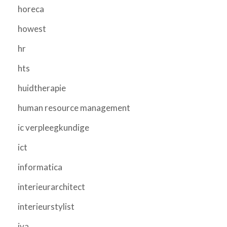
horeca
howest
hr
hts
huidtherapie
human resource management
ic verpleegkundige
ict
informatica
interieurarchitect
interieurstylist
iva