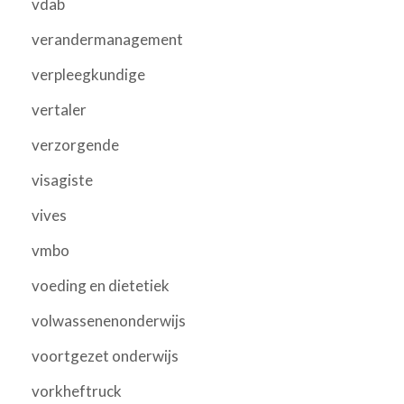
vdab
verandermanagement
verpleegkundige
vertaler
verzorgende
visagiste
vives
vmbo
voeding en dietetiek
volwassenenonderwijs
voortgezet onderwijs
vorkheftruck