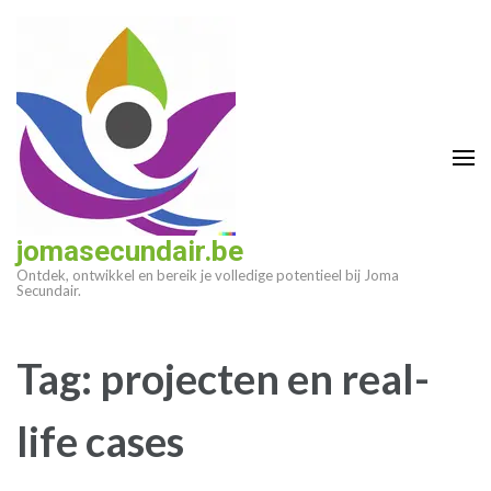
Ga
naar
inhoud
(druk
op
enter)
jomasecundair.be
Ontdek, ontwikkel en bereik je volledige potentieel bij Joma
Secundair.
Tag:
projecten en real-
life cases