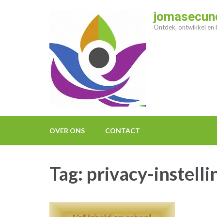
Ga
jomasecund
naar
Ontdek, ontwikkel en b
inhoud
(druk
op
enter)
OVER ONS
CONTACT
Tag:
privacy-instell