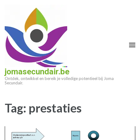
Ga
naar
inhoud
(druk
op
enter)
jomasecundair.be
Ontdek, ontwikkel en bereik je volledige potentieel bij Joma
Secundair.
Tag:
prestaties