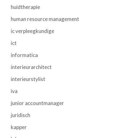
huidtherapie
human resource management
ic verpleegkundige
ict
informatica
interieurarchitect
interieurstylist
iva
junior accountmanager
juridisch
kapper