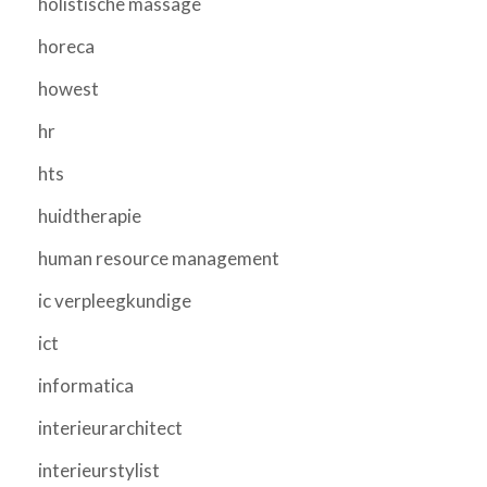
holistische massage
horeca
howest
hr
hts
huidtherapie
human resource management
ic verpleegkundige
ict
informatica
interieurarchitect
interieurstylist