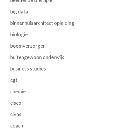
beeldende therapie
big data
binnenhuisarchitect opleiding
biologie
boomverzorger
buitengewoon onderwijs
business studies
cgt
chemie
cisco
civas
coach