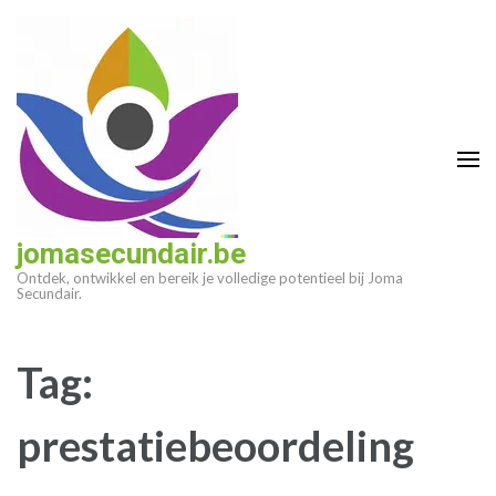
Ga
naar
inhoud
(druk
op
enter)
jomasecundair.be
Ontdek, ontwikkel en bereik je volledige potentieel bij Joma
Secundair.
Tag:
prestatiebeoordeling