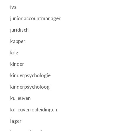
iva
junior accountmanager
juridisch
kapper
kdg
kinder
kinderpsychologie
kinderpsycholoog
ku leuven
ku leuven opleidingen
lager