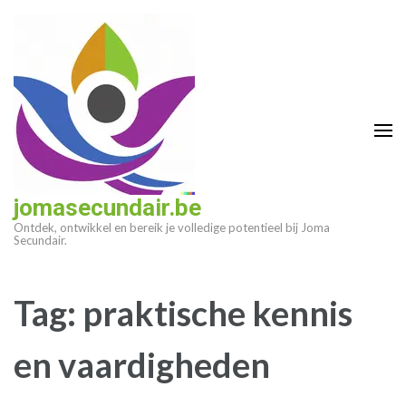
Ga
naar
inhoud
(druk
op
enter)
jomasecundair.be
Ontdek, ontwikkel en bereik je volledige potentieel bij Joma
Secundair.
Tag:
praktische kennis
en vaardigheden