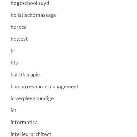
hogeschool zuyd
holistische massage
horeca
howest
hr
hts
huidtherapie
human resource management
ic verpleegkundige
ict
informatica
interieurarchitect