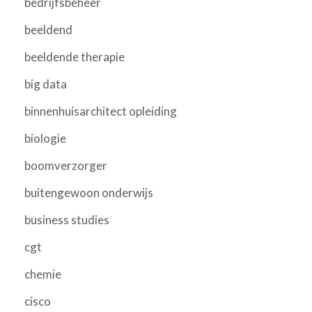
bedrijfsbeheer
beeldend
beeldende therapie
big data
binnenhuisarchitect opleiding
biologie
boomverzorger
buitengewoon onderwijs
business studies
cgt
chemie
cisco