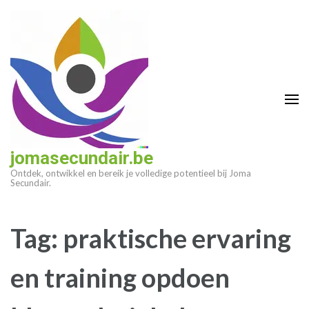
Ga
naar
inhoud
(druk
op
enter)
jomasecundair.be
Ontdek, ontwikkel en bereik je volledige potentieel bij Joma
Secundair.
Tag:
praktische ervaring
en training opdoen