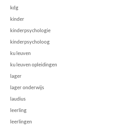
kdg
kinder
kinderpsychologie
kinderpsycholoog
ku leuven
ku leuven opleidingen
lager
lager onderwijs
laudius
leerling
leerlingen