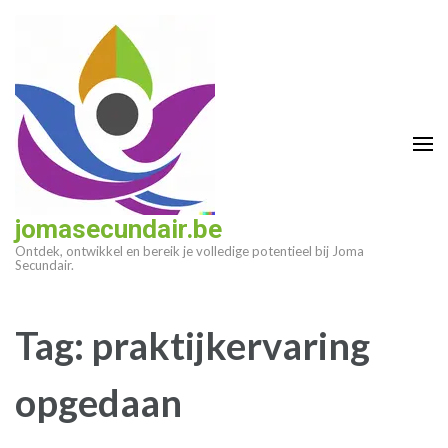
Ga
naar
inhoud
(druk
op
enter)
jomasecundair.be
Ontdek, ontwikkel en bereik je volledige potentieel bij Joma
Secundair.
Tag:
praktijkervaring
opgedaan