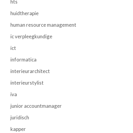
hts
huidtherapie
human resource management
ic verpleegkundige
ict
informatica
interieurarchitect
interieurstylist
iva
junior accountmanager
juridisch
kapper