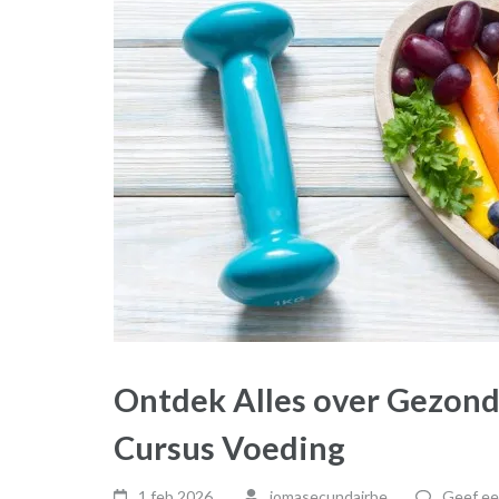
Ontdek Alles over Gezon
Cursus Voeding
1 feb,2026
jomasecundairbe
Geef ee