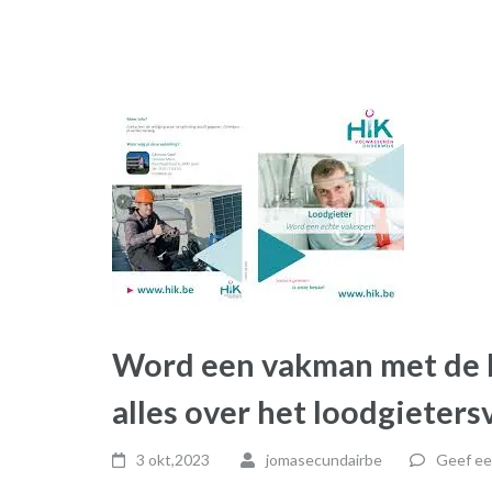
Word een vakman met de l
alles over het loodgieters
3 okt,2023
jomasecundairbe
Geef ee