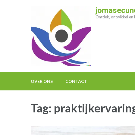
Ga
jomasecund
naar
Ontdek, ontwikkel en b
inhoud
(druk
op
enter)
OVER ONS
CONTACT
Tag:
praktijkervarin