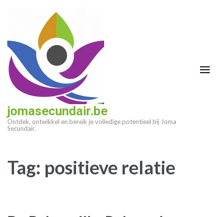
Ga
naar
inhoud
(druk
op
enter)
jomasecundair.be
Ontdek, ontwikkel en bereik je volledige potentieel bij Joma
Secundair.
Tag:
positieve relatie