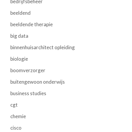
bedrijfsbeheer
beeldend
beeldende therapie
big data
binnenhuisarchitect opleiding
biologie
boomverzorger
buitengewoon onderwijs
business studies
cgt
chemie
cisco