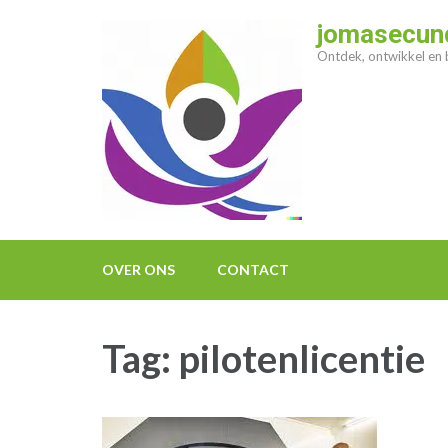
Ga
jomasecund
naar
Ontdek, ontwikkel en b
inhoud
(druk
op
enter)
OVER ONS
CONTACT
Tag:
pilotenlicentie