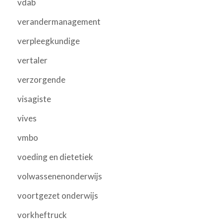
vdab
verandermanagement
verpleegkundige
vertaler
verzorgende
visagiste
vives
vmbo
voeding en dietetiek
volwassenenonderwijs
voortgezet onderwijs
vorkheftruck