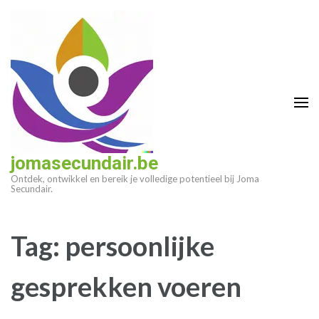
Ga
naar
inhoud
(druk
op
enter)
jomasecundair.be
Ontdek, ontwikkel en bereik je volledige potentieel bij Joma
Secundair.
Tag:
persoonlijke
gesprekken voeren