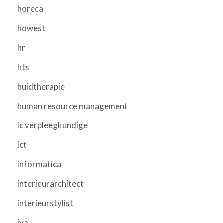
horeca
howest
hr
hts
huidtherapie
human resource management
ic verpleegkundige
ict
informatica
interieurarchitect
interieurstylist
iva