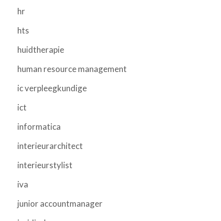
hr
hts
huidtherapie
human resource management
ic verpleegkundige
ict
informatica
interieurarchitect
interieurstylist
iva
junior accountmanager