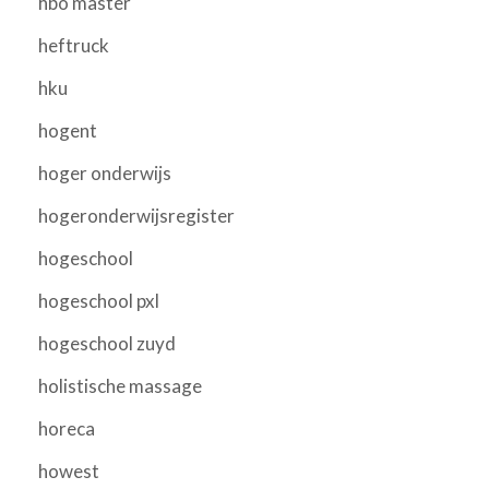
hbo master
heftruck
hku
hogent
hoger onderwijs
hogeronderwijsregister
hogeschool
hogeschool pxl
hogeschool zuyd
holistische massage
horeca
howest