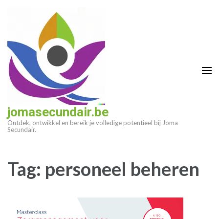
Ga
naar
inhoud
(druk
op
enter)
jomasecundair.be
Ontdek, ontwikkel en bereik je volledige potentieel bij Joma
Secundair.
Tag:
personeel beheren