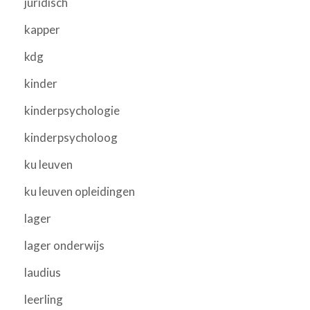
juridisch
kapper
kdg
kinder
kinderpsychologie
kinderpsycholoog
ku leuven
ku leuven opleidingen
lager
lager onderwijs
laudius
leerling