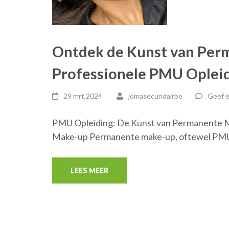
Ontdek de Kunst van Per
Professionele PMU Oplei
29 mrt,2024
jomasecundairbe
Geef e
PMU Opleiding: De Kunst van Permanente 
Make-up Permanente make-up, oftewel PMU,
LEES MEER