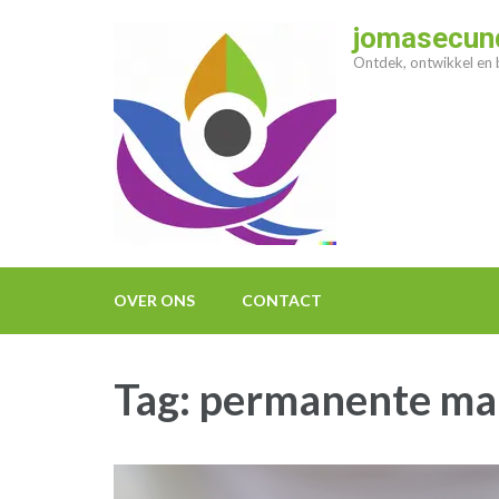
Ga
jomasecund
naar
Ontdek, ontwikkel en b
inhoud
(druk
op
enter)
OVER ONS
CONTACT
Tag:
permanente ma