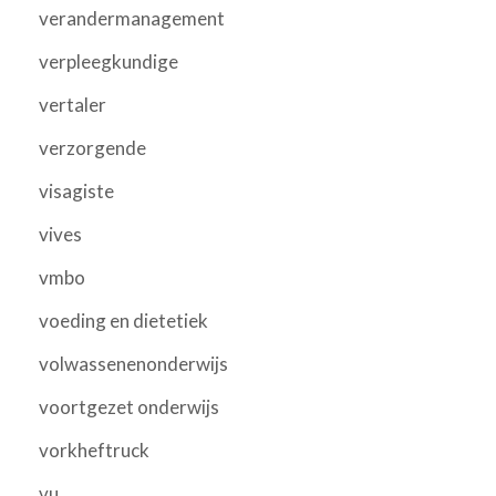
verandermanagement
verpleegkundige
vertaler
verzorgende
visagiste
vives
vmbo
voeding en dietetiek
volwassenenonderwijs
voortgezet onderwijs
vorkheftruck
vu