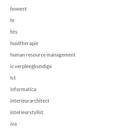
howest
hr
hts
huidtherapie
human resource management
ic verpleegkundige
ict
informatica
interieurarchitect
interieurstylist
iva