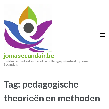
Ga
naar
inhoud
(druk
op
enter)
jomasecundair.be
Ontdek, ontwikkel en bereik je volledige potentieel bij Joma
Secundair.
Tag:
pedagogische
theorieën en methoden