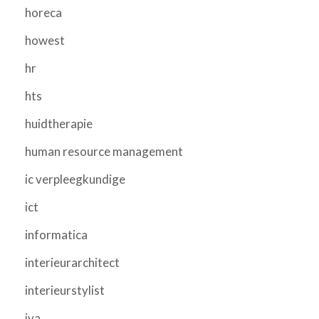
horeca
howest
hr
hts
huidtherapie
human resource management
ic verpleegkundige
ict
informatica
interieurarchitect
interieurstylist
iva