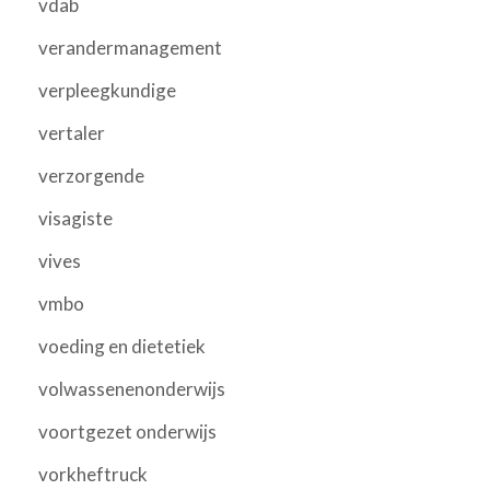
vdab
verandermanagement
verpleegkundige
vertaler
verzorgende
visagiste
vives
vmbo
voeding en dietetiek
volwassenenonderwijs
voortgezet onderwijs
vorkheftruck