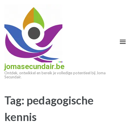
Ga
naar
inhoud
(druk
op
enter)
jomasecundair.be
Ontdek, ontwikkel en bereik je volledige potentieel bij Joma
Secundair.
Tag:
pedagogische
kennis