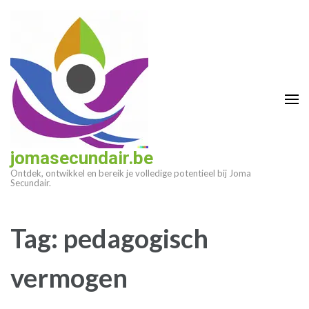
Ga
naar
inhoud
(druk
op
enter)
jomasecundair.be
Ontdek, ontwikkel en bereik je volledige potentieel bij Joma
Secundair.
Tag:
pedagogisch
vermogen