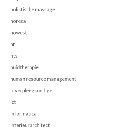
holistische massage
horeca
howest
hr
hts
huidtherapie
human resource management
ic verpleegkundige
ict
informatica
interieurarchitect