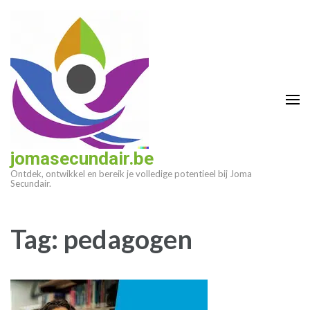
Ga
naar
inhoud
(druk
op
enter)
jomasecundair.be
Ontdek, ontwikkel en bereik je volledige potentieel bij Joma
Secundair.
Tag:
pedagogen