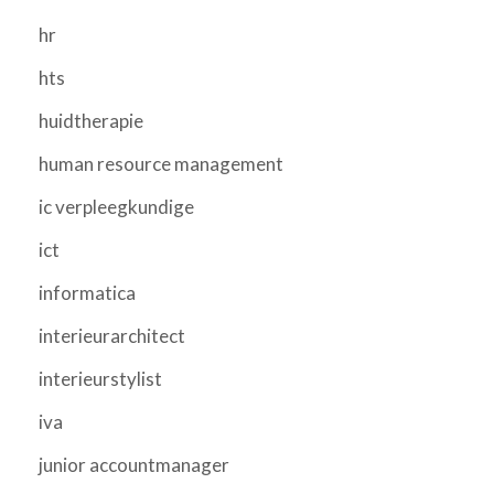
hr
hts
huidtherapie
human resource management
ic verpleegkundige
ict
informatica
interieurarchitect
interieurstylist
iva
junior accountmanager