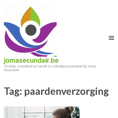
Ga
naar
inhoud
(druk
op
enter)
jomasecundair.be
Ontdek, ontwikkel en bereik je volledige potentieel bij Joma
Secundair.
Tag:
paardenverzorging