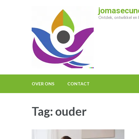
Ga
jomasecund
naar
Ontdek, ontwikkel en b
inhoud
(druk
op
enter)
OVER ONS
CONTACT
Tag:
ouder